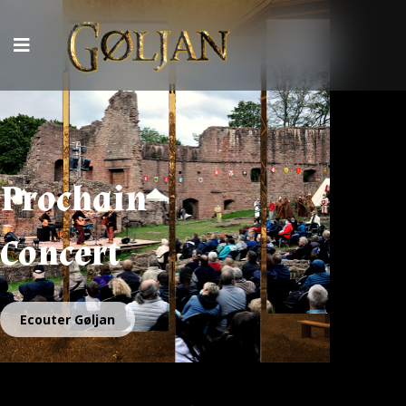
Prochain
Concert
Ecouter Gøljan